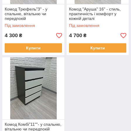
Комод Трюфель"3" - у
Комод "Аруша" 16" - стиль,
спальню, вітальню чи
практичність і комфорт у
передпокій
кожній деталі
Під замовлення
Під замовлення
4 300
4 700
₴
₴
Купити
Купити
Комод Комбі"11""- у спальню,
вітальню чи передпокій