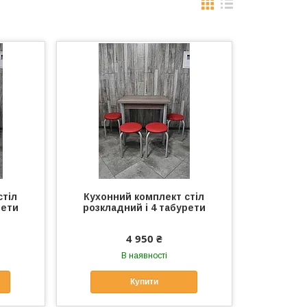
стіл
Кухонний комплект стіл
рети
розкладний і 4 табурети
4 950 ₴
В наявності
Купити