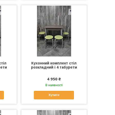
стіл
Кухонний комплект стіл
рети
розкладний і 4 табурети
4 950 ₴
В наявності
Купити