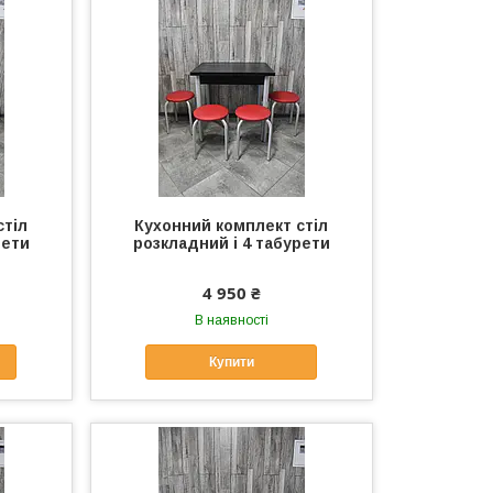
стіл
Кухонний комплект стіл
рети
розкладний і 4 табурети
4 950 ₴
В наявності
Купити