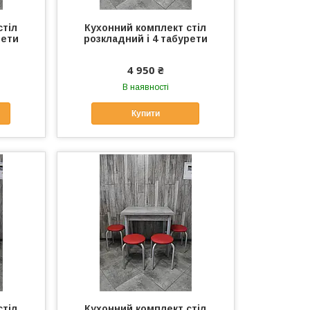
стіл
Кухонний комплект стіл
рети
розкладний і 4 табурети
4 950 ₴
В наявності
Купити
стіл
Кухонний комплект стіл