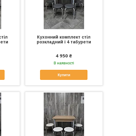
стіл
Кухонний комплект стіл
рети
розкладний і 4 табурети
4 950 ₴
В наявності
Купити