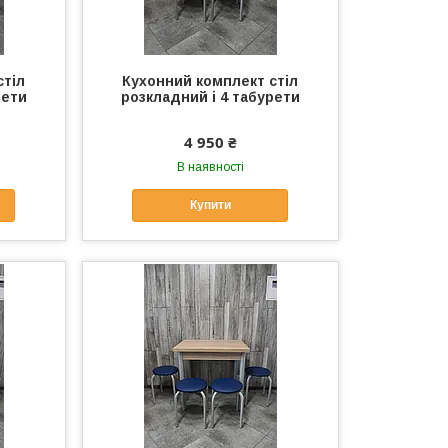
стіл
Кухонний комплект стіл
рети
розкладний і 4 табурети
4 950 ₴
В наявності
Купити