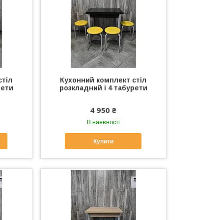
стіл
Кухонний комплект стіл
рети
розкладний і 4 табурети
4 950 ₴
В наявності
Купити