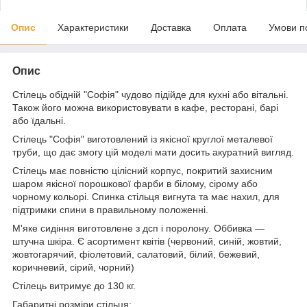
Опис
Характеристики
Доставка
Оплата
Умови п
Опис
Стілець обідній "Софія" чудово підійде для кухні або вітальні.
Також його можна використовувати в кафе, ресторані, барі
або їдальні.
Стілець "Софія" виготовлений із якісної круглої металевої
труби, що дає змогу цій моделі мати досить акуратний вигляд.
Стілець має повністю цілісний корпус, покритий захисним
шаром якісної порошкової фарби в білому, сірому або
чорному кольорі. Спинка стільця вигнута та має нахил, для
підтримки спини в правильному положенні.
М'яке сидіння виготовлене з дсп і поролону. Оббивка —
штучна шкіра. Є асортимент квітів (червоний, синій, жовтий,
жовтогарячий, фіолетовий, салатовий, білий, бежевий,
коричневий, сірий, чорний)
Стілець витримує до 130 кг.
Габаритні розміри стільця: