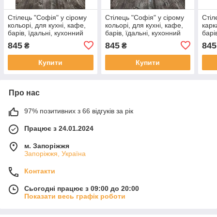
Стілець "Софія" у сірому
Стілець "Софія" у сірому
Стіл
кольорі, для кухні, кафе,
кольорі, для кухні, кафе,
карк
барів, їдальні, кухонний
барів, їдальні, кухонний
барі
845
845
845
₴
₴
Купити
Купити
Про нас
97% позитивних з 66 відгуків за рік
Працює з 24.01.2024
м. Запоріжжя
Запоріжжя, Україна
Контакти
Сьогодні працює з 09:00 до 20:00
Показати весь графік роботи