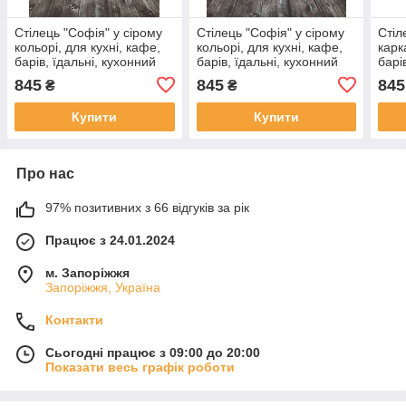
Стілець "Софія" у сірому
Стілець "Софія" у сірому
Стіл
кольорі, для кухні, кафе,
кольорі, для кухні, кафе,
карк
барів, їдальні, кухонний
барів, їдальні, кухонний
барі
845
845
845
₴
₴
Купити
Купити
Про нас
97% позитивних з 66 відгуків за рік
Працює з 24.01.2024
м. Запоріжжя
Запоріжжя, Україна
Контакти
Сьогодні працює з 09:00 до 20:00
Показати весь графік роботи