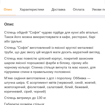
Опис
Характеристики
Доставка
Оплата
Умови п
Опис
Стілець обідній "Софія" чудово підійде для кухні або вітальні.
Також його можна використовувати в кафе, ресторані, барі
або їдальні.
Стілець "Софія" виготовлений із якісної круглої металевої
труби, що дає змогу цій моделі мати досить акуратний вигляд.
Стілець має повністю цілісний корпус, покритий захисним
шаром якісної порошкової фарби в білому, сірому або
чорному кольорі. Спинка стільця вигнута та має нахил, для
підтримки спини в правильному положенні.
М'яке сидіння виготовлене з дсп і поролону. Оббивка —
штучна шкіра. Є асортимент квітів (червоний, синій, жовтий,
жовтогарячий, фіолетовий, салатовий, білий, бежевий,
коричневий, сірий, чорний)
Стілець витримує до 130 кг.
Габаритні розміри стільця: