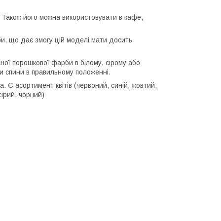
. Також його можна використовувати в кафе,
би, що дає змогу цій моделі мати досить
сної порошкової фарби в білому, сірому або
ки спини в правильному положенні.
. Є асортимент квітів (червоний, синій, жовтий,
сірий, чорний)