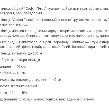
тілець обідній "Софія Плюс" чудово підійде для кухні або вітальні
есторані, барі або їдальні.
тілець "Софія Плюс" виготовлений із якісної круглої металевої тру
куратний вигляд.
тілець має повністю цілісний корпус, покритий захисним шаром які
орному кольорі. Спинка стільця вигнута та має нахил, для підтрим
'яке сидіння виготовлене з дсп і поролону. Оббивка — штучна шкіра
овтогарячий, фіолетовий, салатовий, білий, бежевий, коричневий, 
тілець витримує до 130 кг.
абаритні розміри стільця:
ирина — 40 см.
либина — 40 см.
исота від підлоги до сидіння — 45 см.
исота зі спинкою 83 см.
пт от 10 шт - 5%.
ідсилання по Україні новою поштою накладеним платіжом.