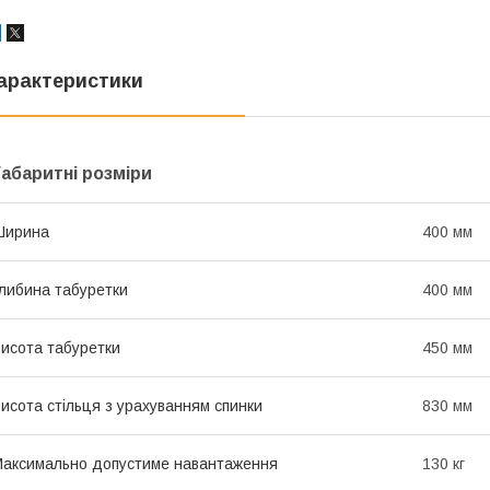
арактеристики
Габаритні розміри
Ширина
400 мм
либина табуретки
400 мм
исота табуретки
450 мм
исота стільця з урахуванням спинки
830 мм
аксимально допустиме навантаження
130 кг