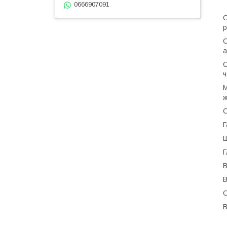
0666907091
С
р
С
а
С
ч
М
ж
С
Г
Ш
Г
В
В
О
В