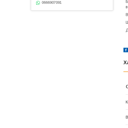
Б
0666907091
в
В
Х
К
В