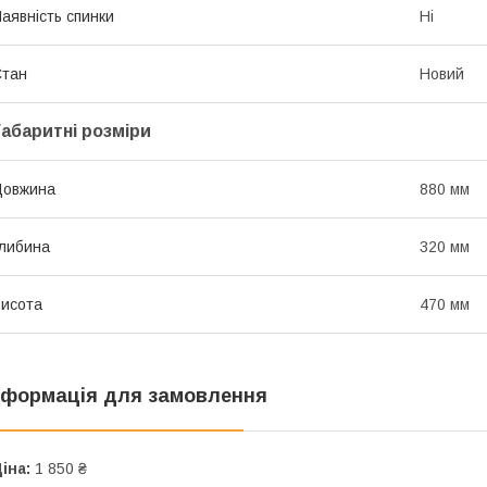
аявність спинки
Ні
Стан
Новий
Габаритні розміри
Довжина
880 мм
либина
320 мм
исота
470 мм
нформація для замовлення
іна:
1 850 ₴