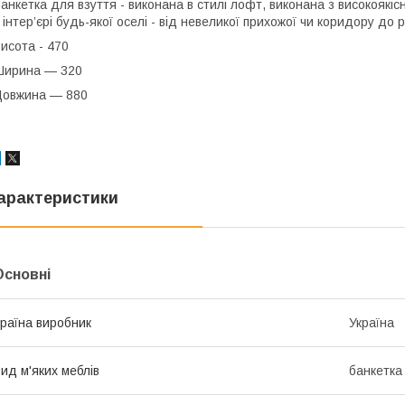
анкетка для взуття - виконана в стилі лофт, виконана з високоякіс
 інтер’єрі будь-якої оселі - від невеликої прихожої чи коридору до 
исота - 470
Ширина — 320
Довжина — 880
арактеристики
Основні
раїна виробник
Україна
ид м'яких меблів
банкетка