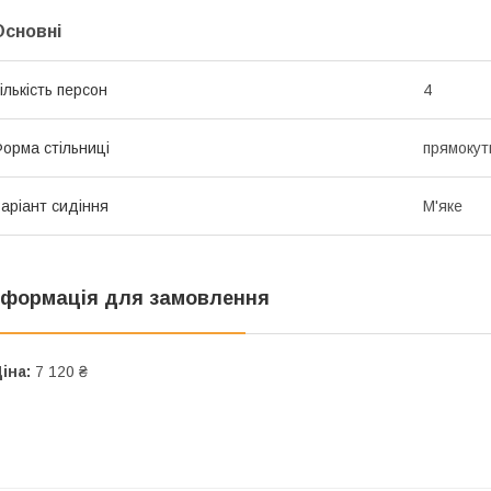
Основні
ількість персон
4
орма стільниці
прямокут
аріант сидіння
М'яке
нформація для замовлення
іна:
7 120 ₴