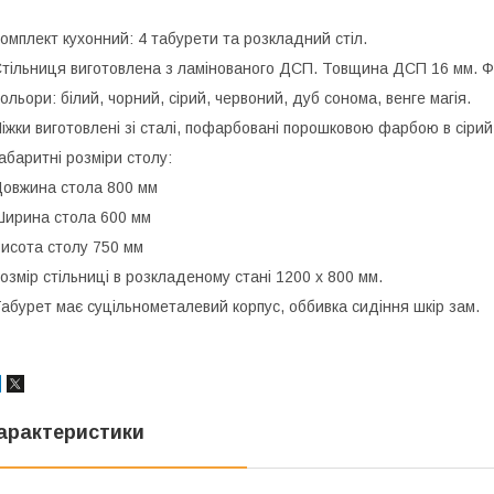
омплект кухонний: 4 табурети та розкладний стіл.
тільниця виготовлена з ламінованого ДСП. Товщина ДСП 16 мм. Ф
ольори: білий, чорний, сірий, червоний, дуб сонома, венге магія.
іжки виготовлені зі сталі, пофарбовані порошковою фарбою в сірий,
абаритні розміри столу:
овжина стола 800 мм
ирина стола 600 мм
исота столу 750 мм
озмір стільниці в розкладеному стані 1200 х 800 мм.
абурет має суцільнометалевий корпус, оббивка сидіння шкір зам.
арактеристики