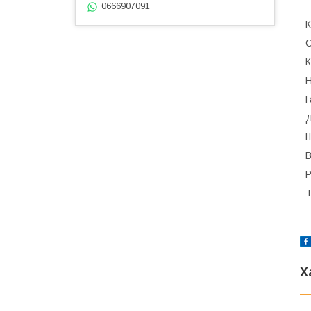
0666907091
К
С
К
Н
Г
Д
Ш
В
Р
Т
Х