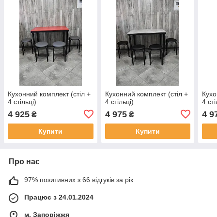
Кухонний комплект (стіл +
Кухонний комплект (стіл +
Кухо
4 стільці)
4 стільці)
4 сті
4 925
4 975
4 9
₴
₴
Купити
Купити
Про нас
97% позитивних з 66 відгуків за рік
Працює з 24.01.2024
м. Запоріжжя