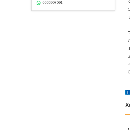
К
0666907091
С
К
Н
Г
Д
Ш
В
Р
С
Х