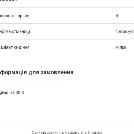
ількість персон
4
орма стільниці
прямокут
аріант сидіння
М'яке
нформація для замовлення
іна:
5 880 ₴
Сайт створений на маркетплейсі
Prom.ua