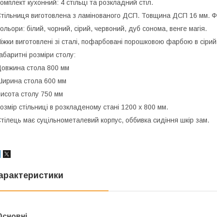
омплект кухонний: 4 стільці та розкладний стіл.
тільниця виготовлена з ламінованого ДСП. Товщина ДСП 16 мм. Ф
ольори: білий, чорний, сірий, червоний, дуб сонома, венге магія.
іжки виготовлені зі сталі, пофарбовані порошковою фарбою в сірий,
абаритні розміри столу:
овжина стола 800 мм
ирина стола 600 мм
исота столу 750 мм
озмір стільниці в розкладеному стані 1200 х 800 мм.
тілець має суцільнометалевий корпус, оббивка сидіння шкір зам.
арактеристики
Основні