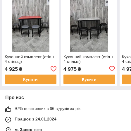
Кухонний комплект (стіл +
Кухонний комплект (стіл +
Кухо
4 стільці)
4 стільці)
4 сті
4 925
4 975
4 9
₴
₴
Купити
Купити
Про нас
97% позитивних з 66 відгуків за рік
Працює з 24.01.2024
м. Запоріжжя