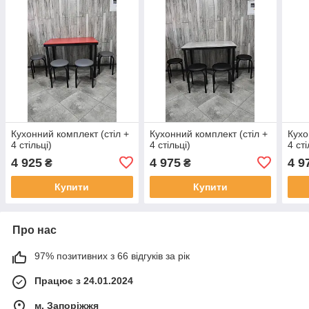
Кухонний комплект (стіл +
Кухонний комплект (стіл +
Кухо
4 стільці)
4 стільці)
4 сті
4 925
4 975
4 9
₴
₴
Купити
Купити
Про нас
97% позитивних з 66 відгуків за рік
Працює з 24.01.2024
м. Запоріжжя