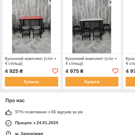
Кухонний комплект (стіл +
Кухонний комплект (стіл +
Кухо
4 стільці)
4 стільці)
4 сті
4 925
4 975
4 9
₴
₴
Купити
Купити
Про нас
97% позитивних з 66 відгуків за рік
Працює з 24.01.2024
м. Запоріжжя