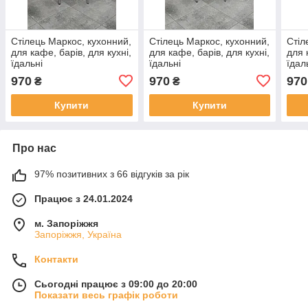
Стілець Маркос, кухонний,
Стілець Маркос, кухонний,
Стіл
для кафе, барів, для кухні,
для кафе, барів, для кухні,
для 
їдальні
їдальні
їдал
970
970
970
₴
₴
Купити
Купити
Про нас
97% позитивних з 66 відгуків за рік
Працює з 24.01.2024
м. Запоріжжя
Запоріжжя, Україна
Контакти
Сьогодні працює з 09:00 до 20:00
Показати весь графік роботи