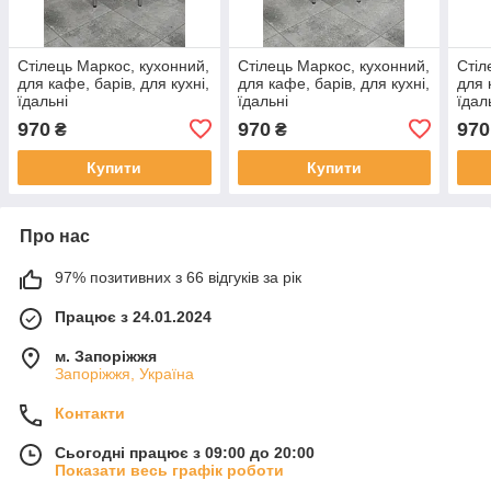
Стілець Маркос, кухонний,
Стілець Маркос, кухонний,
Стіл
для кафе, барів, для кухні,
для кафе, барів, для кухні,
для 
їдальні
їдальні
їдал
970
970
970
₴
₴
Купити
Купити
Про нас
97% позитивних з 66 відгуків за рік
Працює з 24.01.2024
м. Запоріжжя
Запоріжжя, Україна
Контакти
Сьогодні працює з 09:00 до 20:00
Показати весь графік роботи