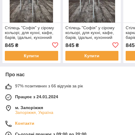
Стілець "Софія" у сірому
Стілець "Софія" у сірому
Стіл
кольорі, для кухні, кафе,
кольорі, для кухні, кафе,
карк
барів, їдальні, кухонний
барів, їдальні, кухонний
барі
845
845
845
₴
₴
Купити
Купити
Про нас
97% позитивних з 66 відгуків за рік
Працює з 24.01.2024
м. Запоріжжя
Запоріжжя, Україна
Контакти
Сьогодні працює з 09:00 до 20:00