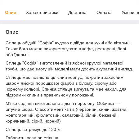
Опис
Характеристики
Доставка
Оплата
Умови п
Опис
Стілець обідній "Софія" чудово підійде для кухні або вітальні.
Також його можна використовувати в кафе, ресторані, барі
або їдальні.
Стілець "Софія" виготовлений із якісної круглої металевої
труби, що дає змогу цій моделі мати досить акуратний вигляд.
Стілець має повністю цілісний корпус, покритий захисним
шаром якісної порошкової фарби в білому, сірому або
чорному кольорі. Спинка стільця вигнута та має нахил, для
підтримки спини в правильному положенні.
М'яке сидіння виготовлене з дсп і поролону. Оббивка —
штучна шкіра. Є асортимент квітів (червоний, синій, жовтий,
жовтогарячий, фіолетовий, салатовий, білий, бежевий,
коричневий, сірий, чорний)
Стілець витримує до 130 кг.
Габаритні розміри стільця: