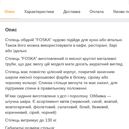
Опис
Характеристики
Доставка
Оплата
Умови п
Опис
Стілець обідній "FOSKA" чудово підійде для кухні або вітальні.
Також його можна використовувати в кафе, ресторані, барі
або їдальні.
Стілець "FOSKA" виготовлений із якісної круглої металевої
труби, що дає змогу цій моделі мати досить акуратний вигляд.
Стілець має повністю цілісний корпус, покритий захисним
шаром якісної порошкової фарби в білому, сірому або
чорному кольорі. Спинка стільця вигнута та має нахил, для
підтримки спини в правильному положенні.
М'яке сидіння виготовлене з дсп і поролону. Оббивка —
штучна шкіра. Є асортимент квітів (червоний, синій, жовтий,
жовтогарячий, фіолетовий, салатовий, білий, бежевий,
коричневий, сірий, чорний)
Стілець витримує до 130 кг.
Габаритні розміри стільця: