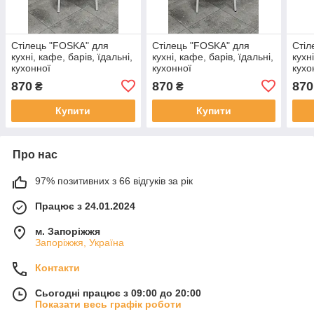
Стілець "FOSKA" для
Стілець "FOSKA" для
Стіл
кухні, кафе, барів, їдальні,
кухні, кафе, барів, їдальні,
кухн
кухонної
кухонної
кухо
870
870
870
₴
₴
Купити
Купити
Про нас
97% позитивних з 66 відгуків за рік
Працює з 24.01.2024
м. Запоріжжя
Запоріжжя, Україна
Контакти
Сьогодні працює з 09:00 до 20:00
Показати весь графік роботи