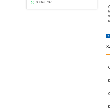
0666907091
С
б
ч
с
Х
К
К