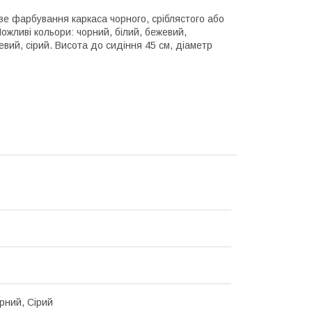
ве фарбування каркаса чорного, сріблястого або
ожливі кольори: чорний, білий, бежевий,
евий, сірий. Висота до сидіння 45 см, діаметр
орний, Сірий