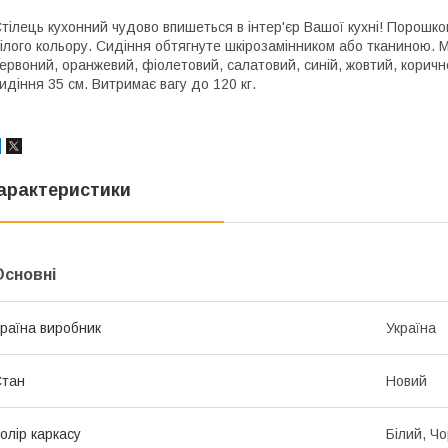
тілець кухонний чудово впишеться в інтер'єр Вашої кухні! Порошко
ілого кольору. Сидіння обтягнуте шкірозамінником або тканиною. М
ервоний, оранжевий, фіолетовий, салатовий, синій, жовтий, коричн
идіння 35 см. Витримає вагу до 120 кг.
арактеристики
Основні
раїна виробник
Україна
Стан
Новий
олір каркасу
Білий, Ч