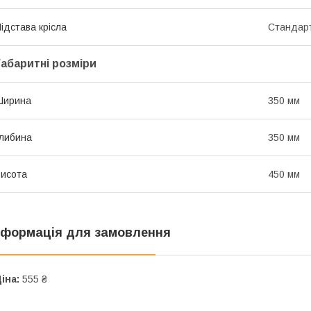
ідстава крісла
Стандарт
Габаритні розміри
Ширина
350 мм
либина
350 мм
исота
450 мм
нформація для замовлення
іна:
555 ₴