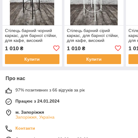
Стілець барний чорний
Стілець барний сірий
Стіл
каркас, для барної стійки,
каркас, для барної стійки,
карк
для кафе, високий
для кафе, високий
для 
стілець, металевий
стілець, металевий
стіл
1 010
1 010
1 0
₴
₴
барний стілець, стілець
барний стілець, стілець
барн
для бару
для бару
для 
Купити
Купити
Про нас
97% позитивних з 66 відгуків за рік
Працює з 24.01.2024
м. Запоріжжя
Запоріжжя, Україна
Контакти