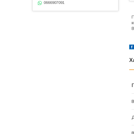
0666907091
П
к
В
Х
В
Д
В