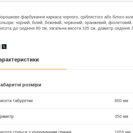
орошкове фарбування каркаса чорного, сріблястого або білого кол
ольори: чорний, білий, бежевий, червоний, оранжевий, фіолетовий, 
исота до сидіння 80 см, загальна висота 105 см, діаметр сидіння 3
арактеристики
Габаритні розміри
исота табуретки
800 мм
іаметр
350 мм
исота стільця з урахуванням спинки
1050 мм