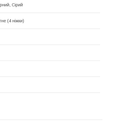
орний, Сірий
не (4 ніжки)