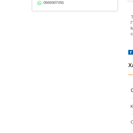
0666907091
Т
П
М
с
Х
К