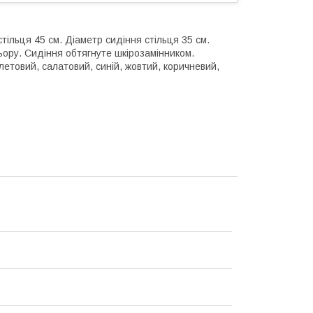
стільця 45 см. Діаметр сидіння стільця 35 см.
ьору. Сидіння обтягнуте шкірозамінником.
летовий, салатовий, синій, жовтий, коричневий,