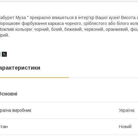
абурет Муза " прекрасно впишеться в інтер'єр Вашої кухні! Висота 
орошкове фарбування каркаса чорного, сріблястого або білого кол
ожливі кольори: чорний, білий, бежевий, червоний, оранжевий, фіо
ірий.
арактеристики
Основні
раїна виробник
Україна
Стан
Новий