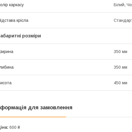
олір каркасу
Білий, Ч
ідстава крісла
Стандарт
Габаритні розміри
Ширина
350 мм
либина
350 мм
исота
450 мм
нформація для замовлення
іна:
600 ₴