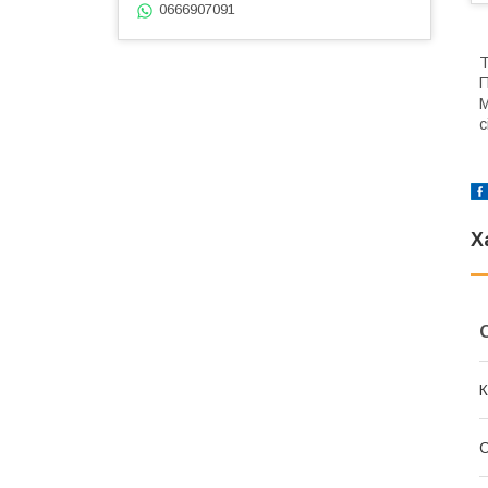
0666907091
Т
П
М
с
Х
К