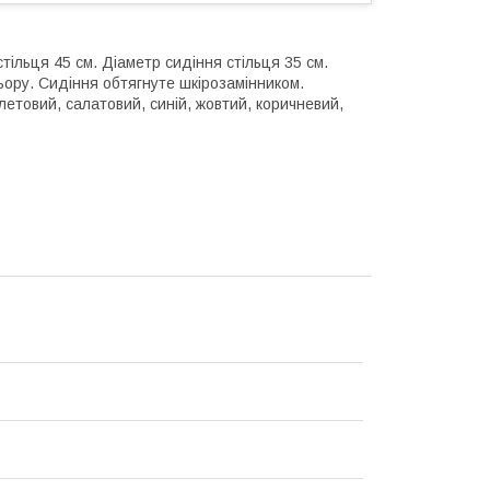
стільця 45 см. Діаметр сидіння стільця 35 см.
ьору. Сидіння обтягнуте шкірозамінником.
летовий, салатовий, синій, жовтий, коричневий,