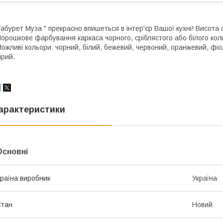
абурет Муза " прекрасно впишеться в інтер'єр Вашої кухні! Висота 
орошкове фарбування каркаса чорного, сріблястого або білого кол
ожливі кольори: чорний, білий, бежевий, червоний, оранжевий, фіо
ірий.
арактеристики
Основні
раїна виробник
Україна
Стан
Новий