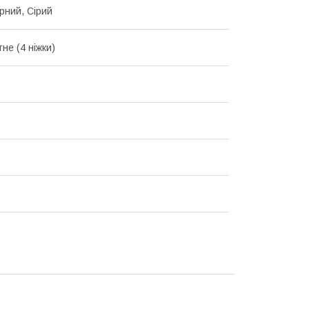
орний, Сірий
не (4 ніжки)