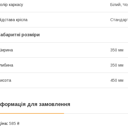
олір каркасу
Білий, Ч
ідстава крісла
Стандарт
Габаритні розміри
Ширина
350 мм
либина
350 мм
исота
450 мм
нформація для замовлення
іна:
585 ₴