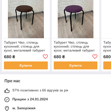
Табурет Чіко, стілець
Табурет Чіко, стілець
Табу
кухонний, стілець для
кухонний, стілець для
кухо
кухні, металевий табурет
кухні, металевий табурет
кухн
із м'яким сидінням
із м'яким сидінням
із м
680
680
680
₴
₴
Купити
Купити
Про нас
97% позитивних з 66 відгуків за рік
Працює з 24.01.2024
м. Запоріжжя