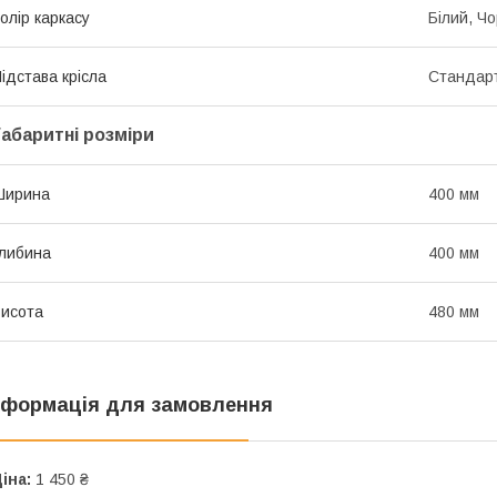
олір каркасу
Білий, Ч
ідстава крісла
Стандарт
Габаритні розміри
Ширина
400 мм
либина
400 мм
исота
480 мм
нформація для замовлення
іна:
1 450 ₴