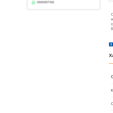
0666907091
С
н
с
б
Х
К