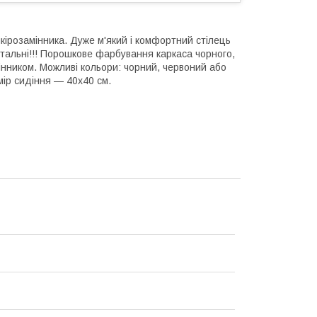
кірозамінника. Дуже м'який і комфортний стілець
 вітальні!!! Порошкове фарбування каркаса чорного,
мінником. Можливі кольори: чорний, червоний або
мір сидіння — 40х40 см.