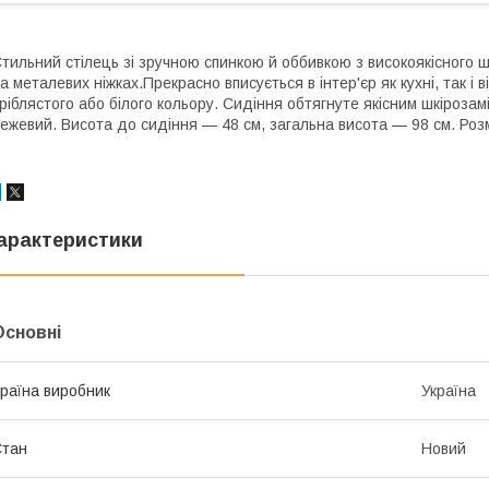
тильний стілець зі зручною спинкою й оббивкою з високоякісного ш
а металевих ніжках.Прекрасно вписується в інтер'єр як кухні, так і
ріблястого або білого кольору. Сидіння обтягнуте якісним шкіроза
ежевий. Висота до сидіння — 48 см, загальна висота — 98 см. Роз
арактеристики
Основні
раїна виробник
Україна
Стан
Новий