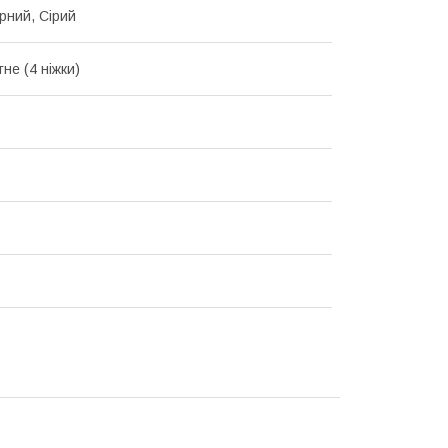
орний, Сірий
не (4 ніжки)