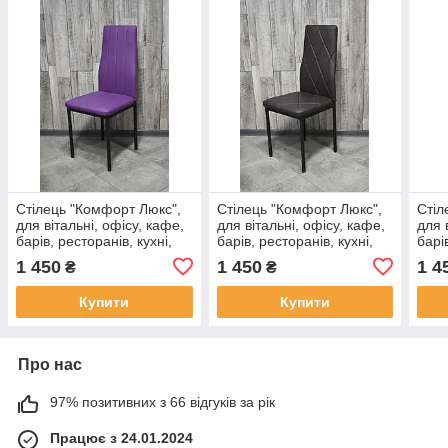
Стілець "Комфорт Люкс",
Стілець "Комфорт Люкс",
Стіл
для вітальні, офісу, кафе,
для вітальні, офісу, кафе,
для 
барів, ресторанів, кухні,
барів, ресторанів, кухні,
барі
кухонний, м'який
кухонний, м'який
кухо
1 450
1 450
1 4
₴
₴
Купити
Купити
Про нас
97% позитивних з 66 відгуків за рік
Працює з 24.01.2024