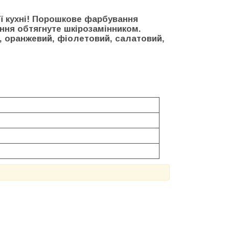
ої кухні! Порошкове фарбування
іння обтягнуте шкірозамінником.
, оранжевий, фіолетовий, салатовий,