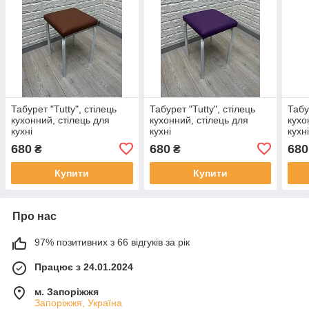
Табурет "Tutty", стілець
Табурет "Tutty", стілець
Табу
кухонний, стілець для
кухонний, стілець для
кухо
кухні
кухні
кухн
680
680
680
₴
₴
Купити
Купити
Про нас
97% позитивних з 66 відгуків за рік
Працює з 24.01.2024
м. Запоріжжя
Запоріжжя, Україна