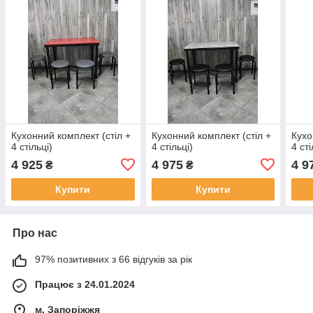
Кухонний комплект (стіл +
Кухонний комплект (стіл +
Кухо
4 стільці)
4 стільці)
4 сті
4 925
4 975
4 9
₴
₴
Купити
Купити
Про нас
97% позитивних з 66 відгуків за рік
Працює з 24.01.2024
м. Запоріжжя