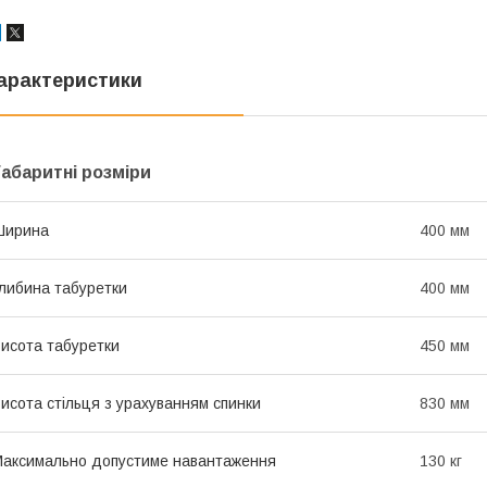
арактеристики
Габаритні розміри
Ширина
400 мм
либина табуретки
400 мм
исота табуретки
450 мм
исота стільця з урахуванням спинки
830 мм
аксимально допустиме навантаження
130 кг