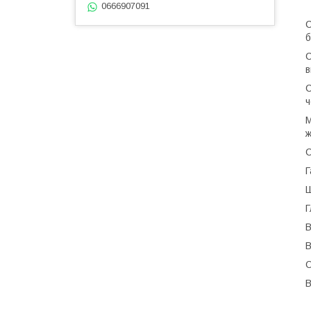
0666907091
С
б
С
в
С
ч
М
ж
С
Г
Ш
Г
В
В
О
В