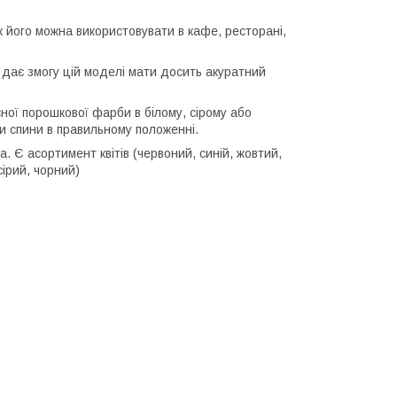
ож його можна використовувати в кафе, ресторані,
о дає змогу цій моделі мати досить акуратний
сної порошкової фарби в білому, сірому або
ки спини в правильному положенні.
. Є асортимент квітів (червоний, синій, жовтий,
сірий, чорний)