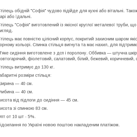
тілець обідній "Софія" чудово підійде для кухні або вітальні. Так
арі або їдальні.
тілець "Софія" виготовлений із якісної круглої металевої труби, щ
игляд.
тілець має повністю цілісний корпус, покритий захисним шаром які
орному кольорі. Спинка стільця вигнута та має нахил, для підтрим
'яке сидіння виготовлене з дсп і поролону. Оббивка — штучна шкіра
овтогарячий, фіолетовий, салатовий, білий, бежевий, коричневий, 
тілець витримує до 130 кг.
абаритні розміри стільця:
ирина — 40 см.
либина — 40 см.
исота від підлоги до сидіння — 45 см.
исота зі спинкою 83 см.
пт от 10 шт - 5%.
ідсилання по Україні новою поштою накладеним платіжом.