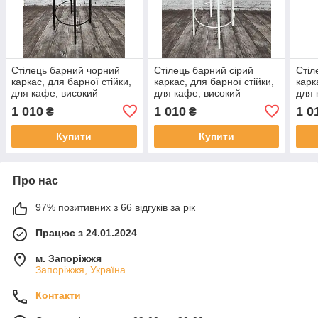
Стілець барний чорний
Стілець барний сірий
Стіл
каркас, для барної стійки,
каркас, для барної стійки,
карк
для кафе, високий
для кафе, високий
для 
стілець, металевий
стілець, металевий
стіл
1 010
1 010
1 0
₴
₴
барний стілець, стілець
барний стілець, стілець
барн
для бару
для бару
для 
Купити
Купити
Про нас
97% позитивних з 66 відгуків за рік
Працює з 24.01.2024
м. Запоріжжя
Запоріжжя, Україна
Контакти