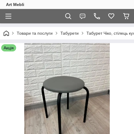
Art Mebli
Товари та послуги
Табурети
Табурет Чіко, стілець к
Акція