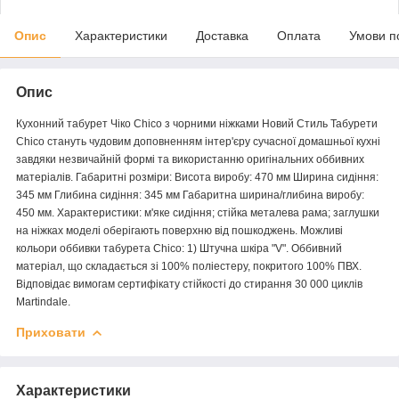
Опис
Характеристики
Доставка
Оплата
Умови п
Опис
Кухонний табурет Чіко Chico з чорними ніжками Новий Стиль Табурети
Chico стануть чудовим доповненням інтер'єру сучасної домашньої кухні
завдяки незвичайній формі та використанню оригінальних оббивних
матеріалів. Габаритні розміри: Висота виробу: 470 мм Ширина сидіння:
345 мм Глибина сидіння: 345 мм Габаритна ширина/глибина виробу:
450 мм. Характеристики: м'яке сидіння; стійка металева рама; заглушки
на ніжках моделі оберігають поверхню від пошкоджень. Можливі
кольори оббивки табурета Chico: 1) Штучна шкіра "V". Оббивний
матеріал, що складається зі 100% поліестеру, покритого 100% ПВХ.
Відповідає вимогам сертифікату стійкості до стирання 30 000 циклів
Martindale.
Приховати
Характеристики