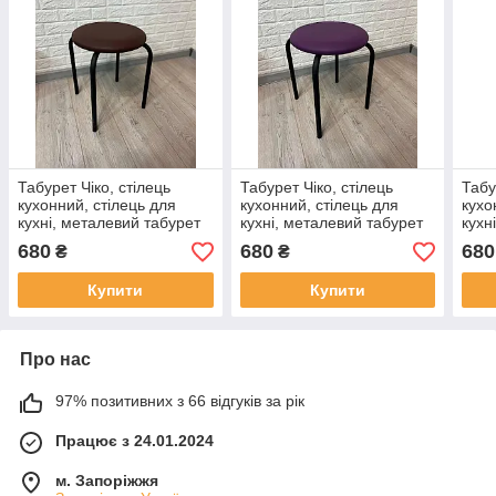
Табурет Чіко, стілець
Табурет Чіко, стілець
Табу
кухонний, стілець для
кухонний, стілець для
кухо
кухні, металевий табурет
кухні, металевий табурет
кухн
із м'яким сидінням
із м'яким сидінням
із м
680
680
680
₴
₴
Купити
Купити
Про нас
97% позитивних з 66 відгуків за рік
Працює з 24.01.2024
м. Запоріжжя