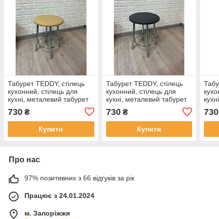
Табурет TEDDY, стілець
Табурет TEDDY, стілець
Табу
кухонний, стілець для
кухонний, стілець для
кухо
кухні, металевий табурет
кухні, металевий табурет
кухн
із м'яким сидінням
із м'яким сидінням
із м
730
730
730
₴
₴
Купити
Купити
Про нас
97% позитивних з 66 відгуків за рік
Працює з 24.01.2024
м. Запоріжжя