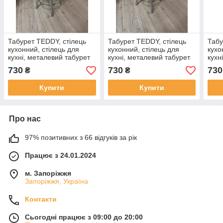
Табурет TEDDY, стілець
Табурет TEDDY, стілець
Табу
кухонний, стілець для
кухонний, стілець для
кухо
кухні, металевий табурет
кухні, металевий табурет
кухн
із м'яким сидінням
із м'яким сидінням
із м
730
730
730
₴
₴
Купити
Купити
Про нас
97% позитивних з 66 відгуків за рік
Працює з 24.01.2024
м. Запоріжжя
Запоріжжя, Україна
Контакти
Сьогодні працює з 09:00 до 20:00