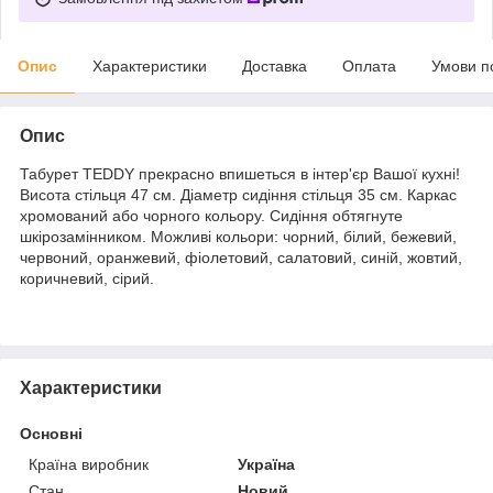
Опис
Характеристики
Доставка
Оплата
Умови п
Опис
Табурет TEDDY прекрасно впишеться в інтер'єр Вашої кухні!
Висота стільця 47 см. Діаметр сидіння стільця 35 см. Каркас
хромований або чорного кольору. Сидіння обтягнуте
шкірозамінником. Можливі кольори: чорний, білий, бежевий,
червоний, оранжевий, фіолетовий, салатовий, синій, жовтий,
коричневий, сірий.
Характеристики
Основні
Країна виробник
Україна
Стан
Новий