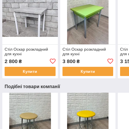
Стіл Оскар розкладний
Стіл Оскар розкладний
Стіл
для кухні
для кухні
для 
2 800
3 800
3 1
₴
₴
Купити
Купити
Подібні товари компанії