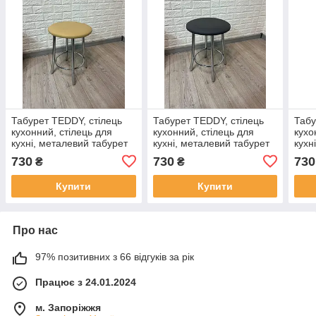
Табурет TEDDY, стілець
Табурет TEDDY, стілець
Табу
кухонний, стілець для
кухонний, стілець для
кухо
кухні, металевий табурет
кухні, металевий табурет
кухн
із м'яким сидінням
із м'яким сидінням
із м
730
730
730
₴
₴
Купити
Купити
Про нас
97% позитивних з 66 відгуків за рік
Працює з 24.01.2024
м. Запоріжжя