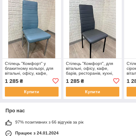
Стілець "Комфорт" у
Стілець "Комфорт", для
Стіл
блакитному кольорі, для
вітальні, офісу, кафе,
сіро
вітальні, офісу, кафе,
барів, ресторанів, кухні,
віта
барів, ресторанів, кухні,
кухонний, м'який
барі
1 285
1 285
1 2
₴
₴
кухонний, м'який
кухо
Купити
Купити
Про нас
97% позитивних з 66 відгуків за рік
Працює з 24.01.2024