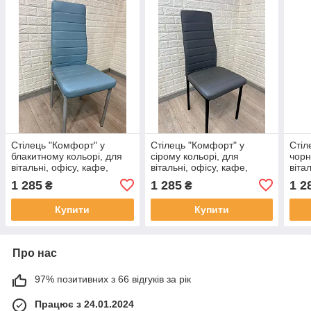
Стілець "Комфорт" у
Стілець "Комфорт" у
Стіл
блакитному кольорі, для
сірому кольорі, для
чорн
вітальні, офісу, кафе,
вітальні, офісу, кафе,
віта
барів, ресторанів, кухні,
барів, ресторанів, кухні,
барі
1 285
1 285
1 2
₴
₴
кухонний, м'який
кухонний, м'який
кухо
Купити
Купити
Про нас
97% позитивних з 66 відгуків за рік
Працює з 24.01.2024