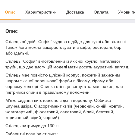
Опис
Характеристики
Доставка
Оплата
Умови п
Опис
Стілець обідній "Софія" чудово підійде для кухні або вітальні.
Також його можна використовувати в кафе, ресторані, барі
або їдальні.
Стілець "Софія" виготовлений із якісної круглої металевої
труби, що дає змогу цій моделі мати досить акуратний вигляд.
Стілець має повністю цілісний корпус, покритий захисним
шаром якісної порошкової фарби в білому, сірому або
чорному кольорі. Спинка стільця вигнута та має нахил, для
підтримки спини в правильному положенні.
М'яке сидіння виготовлене з дсп і поролону. Оббивка —
штучна шкіра. Є асортимент квітів (червоний, синій, жовтий,
жовтогарячий, фіолетовий, салатовий, білий, бежевий,
коричневий, сірий, чорний)
Стілець витримує до 130 кг.
Габаритні розміри стільця: