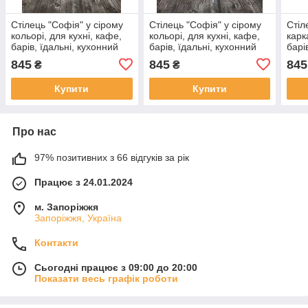
Стілець "Софія" у сірому
Стілець "Софія" у сірому
Стіл
кольорі, для кухні, кафе,
кольорі, для кухні, кафе,
карк
барів, їдальні, кухонний
барів, їдальні, кухонний
барі
845
845
845
₴
₴
Купити
Купити
Про нас
97% позитивних з 66 відгуків за рік
Працює з 24.01.2024
м. Запоріжжя
Запоріжжя, Україна
Контакти
Сьогодні працює з 09:00 до 20:00
Показати весь графік роботи