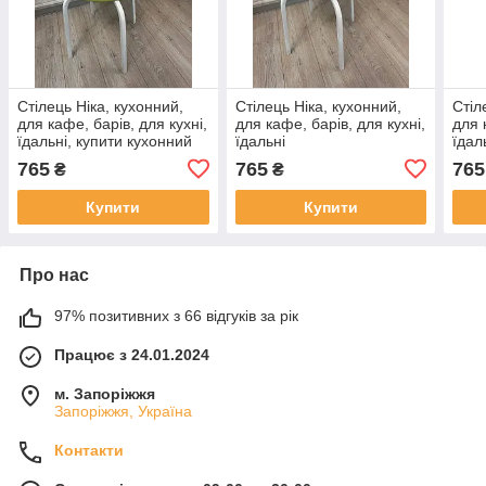
Стілець Ніка, кухонний,
Стілець Ніка, кухонний,
Стіл
для кафе, барів, для кухні,
для кафе, барів, для кухні,
для 
їдальні, купити кухонний
їдальні
їдал
стілець
765
765
765
₴
₴
Купити
Купити
Про нас
97% позитивних з 66 відгуків за рік
Працює з 24.01.2024
м. Запоріжжя
Запоріжжя, Україна
Контакти