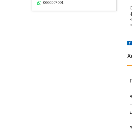
0666907091
С
ф
ч
с
Х
В
Д
В