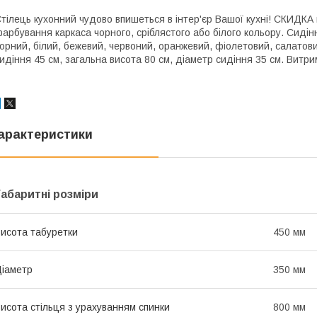
тілець кухонний чудово впишеться в інтер'єр Вашої кухні! СКИДКА 
арбування каркаса чорного, сріблястого або білого кольору. Сидін
орний, білий, бежевий, червоний, оранжевий, фіолетовий, салатовий
идіння 45 см, загальна висота 80 см, діаметр сидіння 35 см. Витрим
арактеристики
Габаритні розміри
исота табуретки
450 мм
іаметр
350 мм
исота стільця з урахуванням спинки
800 мм