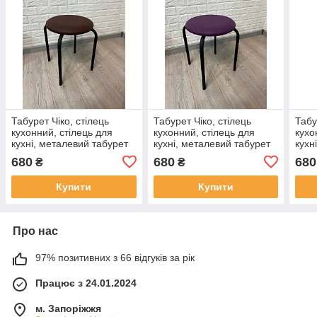
Табурет Чіко, стілець
Табурет Чіко, стілець
Табу
кухонний, стілець для
кухонний, стілець для
кухо
кухні, металевий табурет
кухні, металевий табурет
кухн
із м'яким сидінням
із м'яким сидінням
із м
680
680
680
₴
₴
Купити
Купити
Про нас
97% позитивних з 66 відгуків за рік
Працює з 24.01.2024
м. Запоріжжя