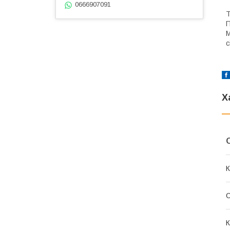
0666907091
Т
П
М
с
Х
К
К