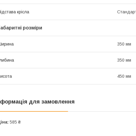
ідстава крісла
Стандарт
Габаритні розміри
Ширина
350 мм
либина
350 мм
исота
450 мм
нформація для замовлення
іна:
585 ₴