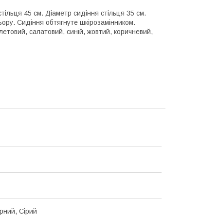
стільця 45 см. Діаметр сидіння стільця 35 см.
ьору. Сидіння обтягнуте шкірозамінником.
летовий, салатовий, синій, жовтий, коричневий,
орний, Сірий