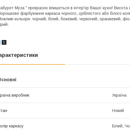
абурет Муза " прекрасно впишеться в інтер'єр Вашої кухні! Висота 
орошкове фарбування каркаса чорного, сріблястого або білого кол
ожливі кольори: чорний, білий, бежевий, червоний, оранжевий, фіо
ірий.
арактеристики
Основні
раїна виробник
Україна
Стан
Новий
олір каркасу
Білий, Ч