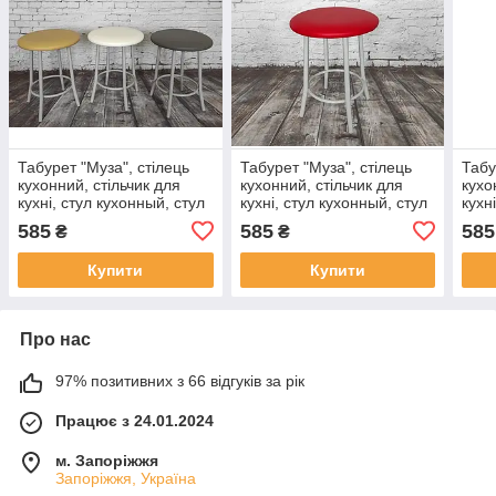
Табурет "Муза", стілець
Табурет "Муза", стілець
Табу
кухонний, стільчик для
кухонний, стільчик для
кухо
кухні, стул кухонный, стул
кухні, стул кухонный, стул
кухн
для кухни
для кухни
для 
585
585
585
₴
₴
Купити
Купити
Про нас
97% позитивних з 66 відгуків за рік
Працює з 24.01.2024
м. Запоріжжя
Запоріжжя, Україна