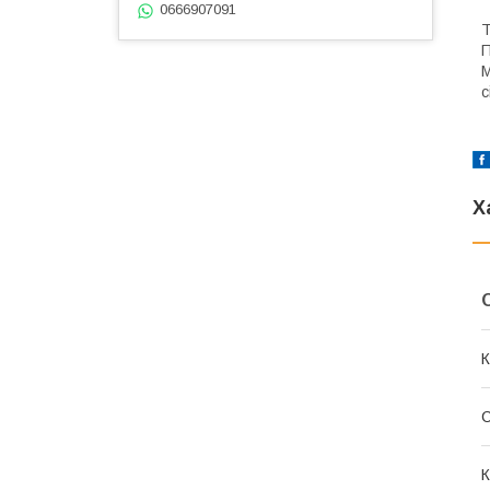
0666907091
Т
П
М
с
Х
К
К