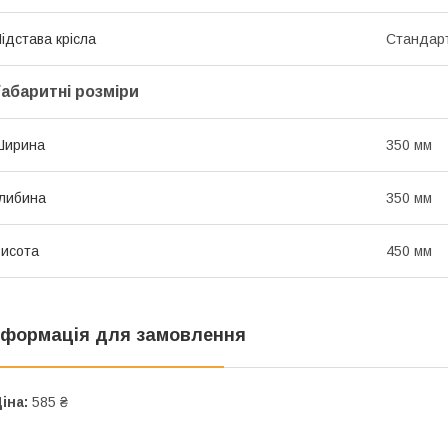
ідстава крісла
Стандарт
Габаритні розміри
Ширина
350 мм
либина
350 мм
исота
450 мм
нформація для замовлення
іна:
585 ₴