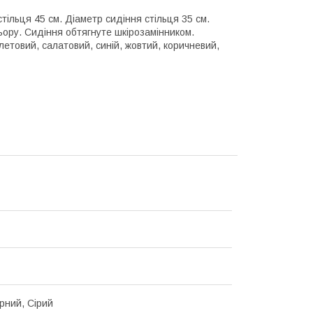
стільця 45 см. Діаметр сидіння стільця 35 см.
ьору. Сидіння обтягнуте шкірозамінником.
летовий, салатовий, синій, жовтий, коричневий,
орний, Сірий