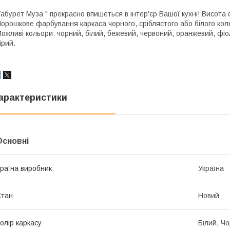
абурет Муза " прекрасно впишеться в інтер'єр Вашої кухні! Висота 
орошкове фарбування каркаса чорного, сріблястого або білого кол
ожливі кольори: чорний, білий, бежевий, червоний, оранжевий, фіо
ірий.
арактеристики
Основні
раїна виробник
Україна
Стан
Новий
олір каркасу
Білий, Ч