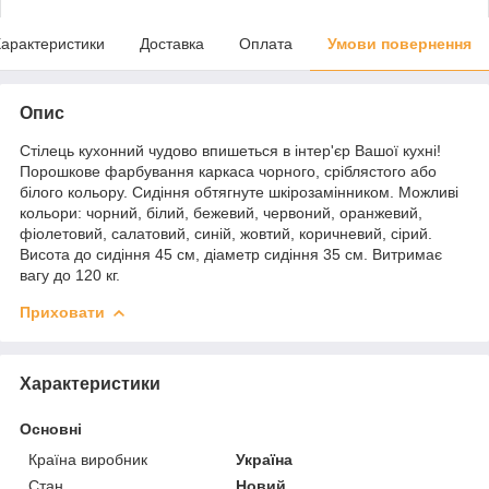
арактеристики
Доставка
Оплата
Умови повернення
Опис
Стілець кухонний чудово впишеться в інтер'єр Вашої кухні!
Порошкове фарбування каркаса чорного, сріблястого або
білого кольору. Сидіння обтягнуте шкірозамінником. Можливі
кольори: чорний, білий, бежевий, червоний, оранжевий,
фіолетовий, салатовий, синій, жовтий, коричневий, сірий.
Висота до сидіння 45 см, діаметр сидіння 35 см. Витримає
вагу до 120 кг.
Приховати
Характеристики
Основні
Країна виробник
Україна
Стан
Новий