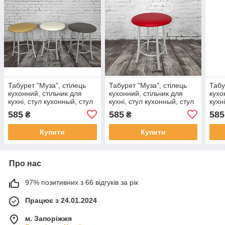
Табурет "Муза", стілець
Табурет "Муза", стілець
Табу
кухонний, стільчик для
кухонний, стільчик для
кухо
кухні, стул кухонный, стул
кухні, стул кухонный, стул
кухн
для кухни
для кухни
для 
585
585
585
₴
₴
Купити
Купити
Про нас
97% позитивних з 66 відгуків за рік
Працює з 24.01.2024
м. Запоріжжя