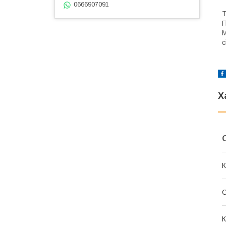
0666907091
Т
П
М
с
Х
К
К