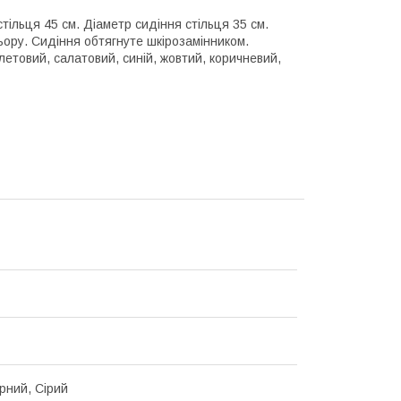
стільця 45 см. Діаметр сидіння стільця 35 см.
ьору. Сидіння обтягнуте шкірозамінником.
летовий, салатовий, синій, жовтий, коричневий,
орний, Сірий