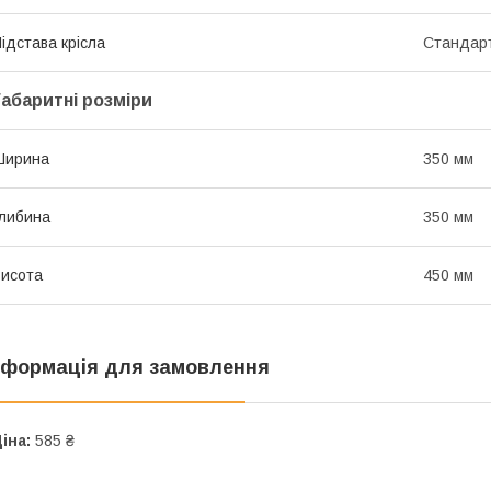
ідстава крісла
Стандарт
Габаритні розміри
Ширина
350 мм
либина
350 мм
исота
450 мм
нформація для замовлення
іна:
585 ₴