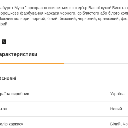
абурет Муза " прекрасно впишеться в інтер'єр Вашої кухні! Висота 
орошкове фарбування каркаса чорного, сріблястого або білого кол
ожливі кольори: чорний, білий, бежевий, червоний, оранжевий, фіо
ірий.
арактеристики
Основні
раїна виробник
Україна
Стан
Новий
олір каркасу
Білий, Ч