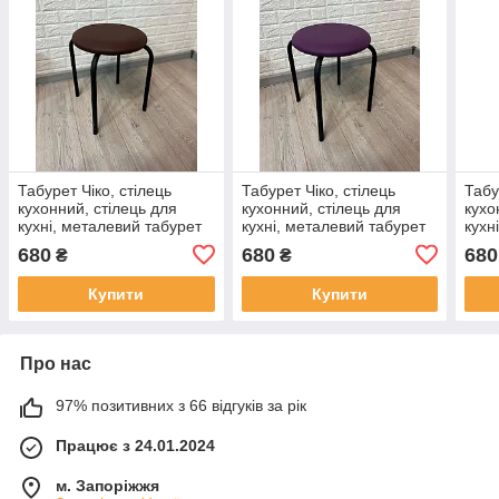
Табурет Чіко, стілець
Табурет Чіко, стілець
Табу
кухонний, стілець для
кухонний, стілець для
кухо
кухні, металевий табурет
кухні, металевий табурет
кухн
із м'яким сидінням
із м'яким сидінням
із м
680
680
680
₴
₴
Купити
Купити
Про нас
97% позитивних з 66 відгуків за рік
Працює з 24.01.2024
м. Запоріжжя