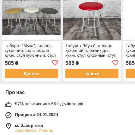
Табурет "Муза", стілець
Табурет "Муза", стілець
Табу
кухонний, стільчик для
кухонний, стільчик для
кухо
кухні, стул кухонный, стул
кухні, стул кухонный, стул
кухн
для кухни
для кухни
для 
585
585
585
₴
₴
Купити
Купити
Про нас
97% позитивних з 66 відгуків за рік
Працює з 24.01.2024
м. Запоріжжя
Запоріжжя, Україна