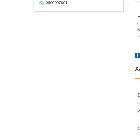
0666907091
Т
П
М
с
Х
К