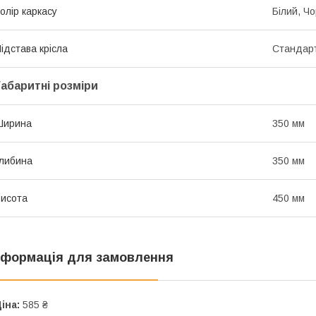
олір каркасу
Білий, Ч
ідстава крісла
Стандарт
Габаритні розміри
Ширина
350 мм
либина
350 мм
исота
450 мм
нформація для замовлення
іна:
585 ₴