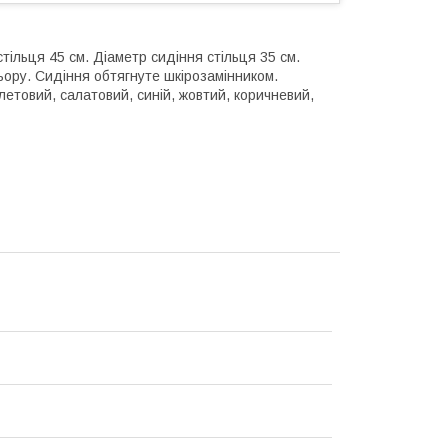
стільця 45 см. Діаметр сидіння стільця 35 см.
ьору. Сидіння обтягнуте шкірозамінником.
летовий, салатовий, синій, жовтий, коричневий,