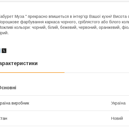
абурет Муза " прекрасно впишеться в інтер'єр Вашої кухні! Висота 
орошкове фарбування каркаса чорного, сріблястого або білого кол
ожливі кольори: чорний, білий, бежевий, червоний, оранжевий, фіо
ірий.
арактеристики
Основні
раїна виробник
Україна
Стан
Новий