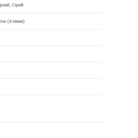
орний, Сірий
не (4 ніжки)