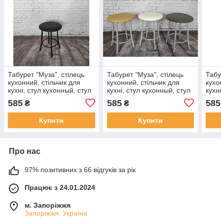
Табурет "Муза", стілець
Табурет "Муза", стілець
Табу
кухонний, стільчик для
кухонний, стільчик для
кухо
кухні, стул кухонный, стул
кухні, стул кухонный, стул
кухн
для кухни
для кухни
для 
585
585
585
₴
₴
Купити
Купити
Про нас
97% позитивних з 66 відгуків за рік
Працює з 24.01.2024
м. Запоріжжя
Запоріжжя, Україна