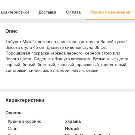
арактеристики
Доставка
Оплата
Умови повернення
Опис
Табурет Муза" прекрасно впишется в интерьер Вашей кухни!
Высота стула 45 см. Диаметр сиденья стула 35 см.
Порошковая покраска каркаса черного, серебристого или
белого цвета. Сиденье обтянуто кожзамом. Возможные цвета:
черный, белый, бежевый, красный, оранжевый, фиолетовый,
салатовый, синий, желтый, коричневый, серый.
Характеристики
Основні
Країна виробник
Україна
Стан
Новий